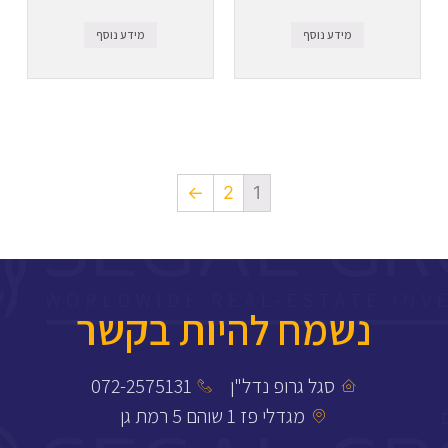
מידע נוסף
מידע נוסף
←
2
1
נשמח להיות בקשר
סגל גרופ נדל"ן
072-2575131
מגדלי פז 1 שוהם 5 רמת גן