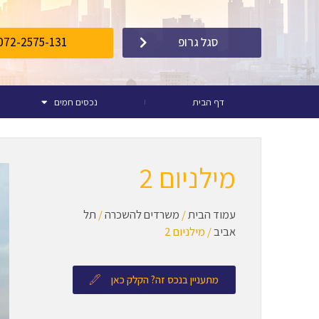
072-2575-131
סגל גרופ
דף הבית
נכסים חמים
מילניום 2
עמוד הבית
/
משרדים להשכרה
/
תל
אביב
/ מילניום 2
מתעניין בנכס זה? הקלק כאן