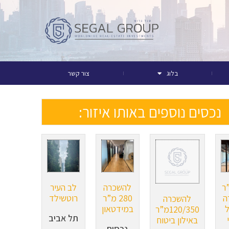
בלוג
צור קשר
נכסים נוספים באותו איזור:
מ”ר
להשכרה
לב העיר
ה
280 מ”ר
רוטשילד
להשכרה
במידטאון
120/350מ”ר
תל אביב
באילון ביטוח
נכסים