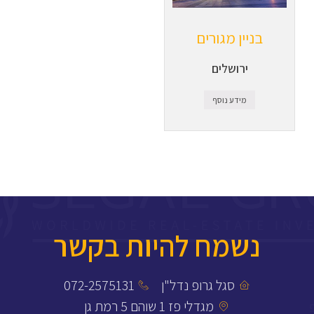
בניין מגורים
ירושלים
מידע נוסף
נשמח להיות בקשר
סגל גרופ נדל"ן
072-2575131
מגדלי פז 1 שוהם 5 רמת גן