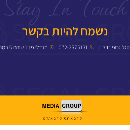
Stay In Touch​
נשמח להיות בקשר
סגל גרופ נדל"ן
072-2575131
מגדלי פז 1 שוהם 5 רמת גן
קידום אורגני
|
קידום אתרים