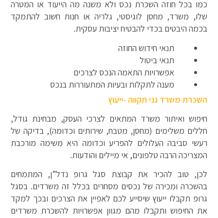
כמו בכל חוזה השכרת נכס ולא משנה מה הייעוד או המטרה
שלו, משרד, מחסן לוגיסטי, גלריה או חנות חשוב להתמקד
בכמה היבטים בכדי להבטיח יציבות עסקית.
תנאי חידוש החוזה
תנאי ביטול
אפשרויות התאמה הנכס לצרכים
מענה לתקלות ובעיות המתעוררות בנכס
השכרת משרד גני תקווה -ייעוץ
חיפוש ואיתור משרד המתאים לצרכי העסק, מבחינת גודל,
חללים משלימים (מחסן, מטבח, שירותים וכדומה), בדיקה של
רעשי סביבה העלולים להפריע וכדומה היא משימה מורכבת
המצריכה הרבה טלפונים, אי מיילים והודעות.
לכן, טוב להכיר את קבוצת סגל גרופ נדל”ן, המתמחים
בהשכרה ומכירה של נכסים מסחרים בכלל זה משרדים. בסגל
גרופ תקבלו ייעוץ שיסייע לכם לאפיין את הצרכים ובכך למקד
את החיפוש ותקבלו מהם מגוון אפשרויות להשכרת משרדים