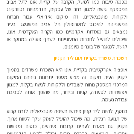
מכמה סיבות כמו למשל, הקרבה של קריית אונו לתל אביב
המספקת גישה למגוון רחב של עסקים, הזדמנויות נטוורקינג
ולקוחות פוטנציאליים. זהו מיקום אידיאלי עבור חברות
המעוניינות להיכנס למטרופולין תל אביב המשגשג. בעיר
נמצאים גם מוסדות אקדמיים כמו הקריה האקדמית אונו,
שיכולים להועיל לחברות המעוניינות לשתף פעולה במחקר או
לגשת למאגר של בוגרים מיומנים.
השכרת משרד בקרית אונו ליד הקניון
אופציה אטרקטיבית בקריית אונו היא השכרת משרדים בסמוך
לקניון העיר. מיקום זה מציע מספר יתרונות ביניהם המיקום
המרכזי המספק נוחות לעובדים וללקוחות לגשת בקלות למגוון
אפשרויות לסעודה, קניות ובידור, מה שהופך אותה לסביבת
עבודה נעימה.
בנוסף, להיות ליד קניון פירושו חשיפה פוטנציאלית לזרם קבוע
של תנועה רגלית, מה שיכול להועיל לעסק שלך לטווח ארוך.
הקניון גם מארח לעתים קרובות אירועים, כנסים ופגישות
עסקיות. הימצאות בקרבת מקום יכולה להציע הזדמנויות